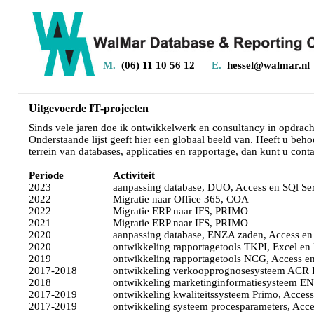
M.
(06) 11 10 56 12
E.
hessel@walmar.nl
Uitgevoerde IT-projecten
Sinds vele jaren doe ik ontwikkelwerk en consultancy in opdracht
Onderstaande lijst geeft hier een globaal beeld van. Heeft u beh
terrein van databases, applicaties en rapportage, dan kunt u con
Periode
Activiteit
2023
aanpassing database, DUO, Access en SQl Se
2022
Migratie naar Office 365, COA
2022
Migratie ERP naar IFS, PRIMO
2021
Migratie ERP naar IFS, PRIMO
2020
aanpassing database, ENZA zaden, Access en
2020
ontwikkeling rapportagetools TKPI, Excel en
2019
ontwikkeling rapportagetools NCG, Access e
2017-2018
ontwikkeling verkoopprognosesysteem ACR 
2018
ontwikkeling marketinginformatiesysteem E
2017-2019
ontwikkeling kwaliteitssysteem Primo, Acces
2017-2019
ontwikkeling systeem procesparameters, Acc