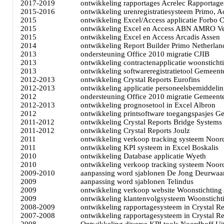
2017-2019
ontwikkeling rapportages Acrelec Rapportages
2015-2016
ontwikkeling urenregistratiesysteem Primo, 
2015
ontwikkeling Excel/Access applicatie Forbo 
2015
ontwikkeling Excel en Access ABN AMRO Ve
2015
ontwikkeling Excel en Access Arcadis Assen
2014
ontwikkeling Report Builder Primo Netherlan
2013
ondersteuning Office 2010 migratie CJIB
2013
ontwikkeling contractenapplicatie woonsticht
2013
ontwikkeling softwareregistratietool Gemeen
2012-2013
ontwikkeling Crystal Reports Eurofins
2012-2013
ontwikkeling applicatie personeelsbemiddeli
2012
ondersteuning Office 2010 migratie Gemeent
2012-2013
ontwikkeling prognosetool in Excel Albron
2012
ontwikkeling printsoftware toegangspasjes
2011-2012
ontwikkeling Crystal Reports Bridge Systems
2011-2012
ontwikkeling Crystal Reports Joulz
2011
ontwikkeling verkoop tracking systeem Noor
2011
ontwikkeling KPI systeem in Excel Boskalis
2010
ontwikkeling Database applicatie Wyeth
2010
ontwikkeling verkoop tracking systeem Noor
2009-2010
aanpassing word sjablonen De Jong Deurwaa
2009
aanpassing word sjablonen Telindus
2009
ontwikkeling verkoop website Woonstichting
2009
ontwikkeling klantenvolgsysteem Woonsticht
2008-2009
ontwikkeling rapportagesysteem in Crystal R
2007-2008
ontwikkeling rapportagesysteem in Crystal 