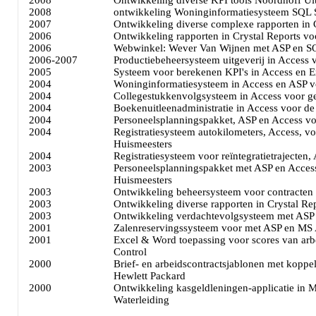
2008
Ontwikkeling diverse KPI tools Noordhoff Ui
2008
ontwikkeling Woninginformatiesysteem SQL
2007
Ontwikkeling diverse complexe rapporten in 
2006
Ontwikkeling rapporten in Crystal Reports v
2006
Webwinkel: Wever Van Wijnen met ASP en S
2006-2007
Productiebeheersysteem uitgeverij in Access
2005
Systeem voor berekenen KPI's in Access en E
2004
Woninginformatiesysteem in Access en ASP v
2004
Collegestukkenvolgsysteem in Access voor
2004
Boekenuitleenadministratie in Access voor d
2004
Personeelsplanningspakket, ASP en Access vo
2004
Registratiesysteem autokilometers, Access, v
Huismeesters
2004
Registratiesysteem voor reïntegratietrajecten
2003
Personeelsplanningspakket met ASP en Acces
Huismeesters
2003
Ontwikkeling beheersysteem voor contracten 
2003
Ontwikkeling diverse rapporten in Crystal Rep
2003
Ontwikkeling verdachtevolgsysteem met ASP
2001
Zalenreservingssysteem voor met ASP en MS
2001
Excel & Word toepassing voor scores van arb
Control
2000
Brief- en arbeidscontractsjablonen met kopp
Hewlett Packard
2000
Ontwikkeling kasgeldleningen-applicatie in 
Waterleiding