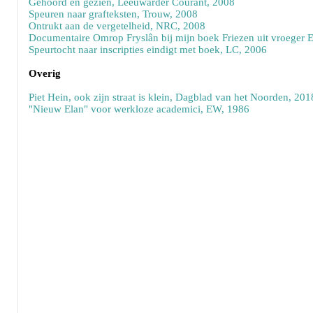
Gehoord en gezien, Leeuwarder Courant, 2008
Speuren naar grafteksten, Trouw, 2008
Ontrukt aan de vergetelheid, NRC, 2008
Documentaire Omrop Fryslân bij mijn boek Friezen uit vroeger
Speurtocht naar inscripties eindigt met boek, LC, 2006
Overig
Piet Hein, ook zijn straat is klein, Dagblad van het Noorden, 201
"Nieuw Elan" voor werkloze academici, EW, 1986