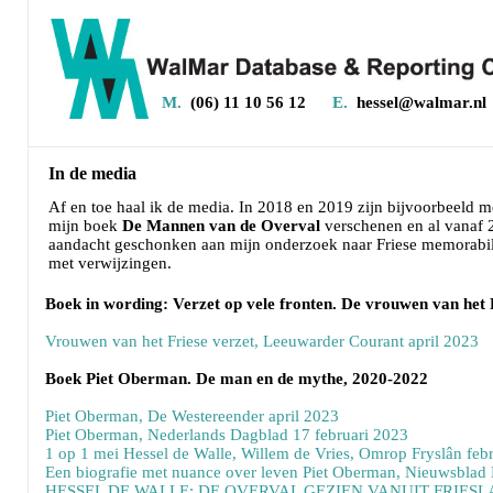
M.
(06) 11 10 56 12
E.
hessel@walmar.nl
In de media
Af en toe haal ik de media. In 2018 en 2019 zijn bijvoorbeeld m
mijn boek
De Mannen van de Overval
verschenen en al vanaf 
aandacht geschonken aan mijn onderzoek naar Friese memorabilia
met verwijzingen.
Boek in wording: Verzet op vele fronten. De vrouwen van het F
Vrouwen van het Friese verzet, Leeuwarder Courant april 2023
Boek Piet Oberman. De man en de mythe, 2020-2022
Piet Oberman, De Westereender april 2023
Piet Oberman, Nederlands Dagblad 17 februari 2023
1 op 1 mei Hessel de Walle, Willem de Vries, Omrop Fryslân feb
Een biografie met nuance over leven Piet Oberman, Nieuwsblad
HESSEL DE WALLE: DE OVERVAL GEZIEN VANUIT FRIESL