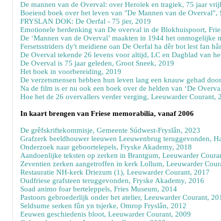
De mannen van de Overval: over Heroïek en tragiek, 75 jaar vrij
Boeiend boek over het leven van "De Mannen van de Overval",
FRYSLAN DOK: De Oerfal - 75 jier, 2019
Emotionele herdenking van De overval in de Blokhuispoort, Fri
De ‘Mannen van de Overval’ maakten in 1944 het onmogelijke m
Fersetsstriders dy't meidiene oan De Oerfal ha dêr bot lest fan 
De Overval tekende 26 levens voor altijd, LC en Dagblad van h
De Overval is 75 jaar geleden, Groot Sneek, 2019
Het boek in voorbereiding, 2019
De verzetsmensen hebben hun leven lang een knauw gehad door 
Na de film is er nu ook een boek over de helden van ‘De Overva
Hoe het de 26 overvallers verder verging, Leeuwarder Courant, 
In kaart brengen van Friese memorabilia, vanaf 2006
De grêfskriftekommisje, Gemeente Súdwest-Fryslân, 2023
Grafzerk beeldhouwer leeuwen Leeuwenbrug teruggevonden, Ha
Onderzoek naar geboortelepels, Fryske Akademy, 2018
Aandoenlijke teksten op zerken in Brantgum, Leeuwarder Coura
Zeventien zerken aangetroffen in kerk Lollum, Leeuwarder Cour
Restauratie NH-kerk Driezum (1), Leeuwarder Courant, 2017
Oudfriese grafsteen teruggevonden, Fryske Akademy, 2016
Soad animo foar berteleppels, Fries Museum, 2014
Pastoors gebroederlijk onder het atelier, Leeuwarder Courant, 20
Seldsume serken fûn yn tsjerke, Omrop Fryslân, 2012
Eeuwen geschiedenis bloot, Leeuwarder Courant, 2009