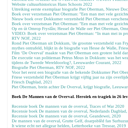
Website cultuurhistoricus Hans Schoots 2022
Uitreiking eerste exemplaar biografie Piet Oberman, Nieuwe D
Boek over verzetsman Piet Oberman: "Een man met vele gezicht
Nieuw boek over Dokkumer verzetsheld Piet Oberman verschen
Boek over verzetsman Piet Oberman: "Een man met vele gezicht
Op en út Omrop Fryslân; Hessel de Walle oer Piet Oberman, Om
VIDEO: Boek over verzetsman Piet Oberman: “In man mei in prot
RTV NOF, 2022
Rond Piet Oberman uit Dokkum, 'de grootste verzetsheld van Frysl
mythes ontrafeld, blijkt in de biografie van Hesse de Walle, Fri
Film ‘De Overval’ maakte van Piet Oberman een grotere held d
De executie van politieman Petrus Mous in Dokkum: was het wra
tijdens de Tweede Wereldoorlog?, Leeuwarder Courant, 2022
Biografie Piet Oberman, RTV NOF, 2022
Voor het eerst een biografie van de bekende Dokkumer Piet Ob
Friese verzetsheld Piet Oberman krijgt vijftig jaar na zijn overlij
Friesch Dagblad, 2021
Piet Oberman, brein achter De Overval, krijgt biografie, Leeuwa
Boek De Mannen van de Overval. Heroïek en tragiek in 26 le
Recensie boek De mannen van de overval, Traces of War 2020
Recensie boek De mannen van de overval, Nederlands Dagblad,
Recensie boek De mannen van de overval, Geandewei, 2020
De mannen van de overval, Grutte Gelf, doarpsblêd fan Surhuz
It wiene echt net allegear helden, Letterhoeke van Tresoar, 2019