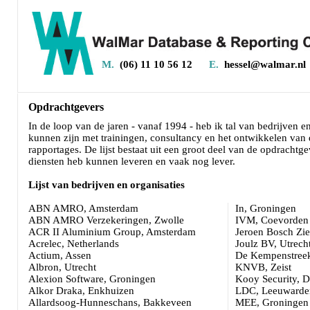
M.
(06) 11 10 56 12
E.
hessel@walmar.nl
Opdrachtgevers
In de loop van de jaren - vanaf 1994 - heb ik tal van bedrijven en
kunnen zijn met trainingen, consultancy en het ontwikkelen van d
rapportages. De lijst bestaat uit een groot deel van de opdrachtg
diensten heb kunnen leveren en vaak nog lever.
Lijst van bedrijven en organisaties
ABN AMRO, Amsterdam
In, Groningen
ABN AMRO Verzekeringen, Zwolle
IVM, Coevorden
ACR II Aluminium Group, Amsterdam
Jeroen Bosch Zi
Acrelec, Netherlands
Joulz BV, Utrech
Actium, Assen
De Kempenstreek
Albron, Utrecht
KNVB, Zeist
Alexion Software, Groningen
Kooy Security, D
Alkor Draka, Enkhuizen
LDC, Leeuwarde
Allardsoog-Hunneschans, Bakkeveen
MEE, Groningen