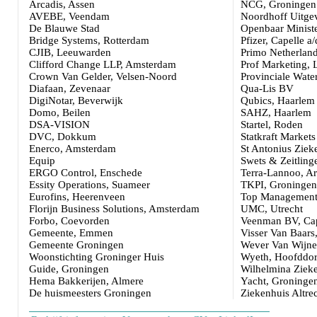
Arcadis, Assen
NCG, Groningen
AVEBE, Veendam
Noordhoff Uitge
De Blauwe Stad
Openbaar Ministe
Bridge Systems, Rotterdam
Pfizer, Capelle a/
CJIB, Leeuwarden
Primo Netherland
Clifford Change LLP, Amsterdam
Prof Marketing,
Crown Van Gelder, Velsen-Noord
Provinciale Wate
Diafaan, Zevenaar
Qua-Lis BV
DigiNotar, Beverwijk
Qubics, Haarlem
Domo, Beilen
SAHZ, Haarlem
DSA-VISION
Startel, Roden
DVC, Dokkum
Statkraft Market
Enerco, Amsterdam
St Antonius Ziek
Equip
Swets & Zeitlinge
ERGO Control, Enschede
Terra-Lannoo, A
Essity Operations, Suameer
TKPI, Groningen
Eurofins, Heerenveen
Top Management 
Florijn Business Solutions, Amsterdam
UMC, Utrecht
Forbo, Coevorden
Veenman BV, Cape
Gemeente, Emmen
Visser Van Baar
Gemeente Groningen
Wever Van Wijne
Woonstichting Groninger Huis
Wyeth, Hoofddo
Guide, Groningen
Wilhelmina Zieke
Hema Bakkerijen, Almere
Yacht, Groninge
De huismeesters Groningen
Ziekenhuis Altr