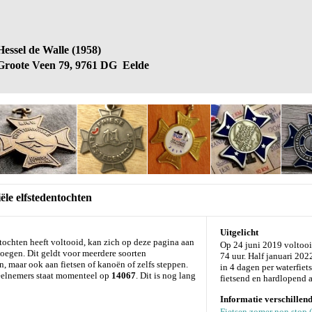
Hessel de Walle (1958)
Groote Veen 79, 9761 DG Eelde
ële elfstedentochten
Uitgelicht
ntochten heeft voltooid, kan zich op deze pagina aan
Op 24 juni 2019 voltoo
evoegen. Dit geldt voor meerdere soorten
74 uur. Half januari 20
n, maar ook aan fietsen of kanoën of zelfs steppen.
in 4 dagen per waterfiet
 deelnemers staat momenteel op
14067
. Dit is nog lang
fietsend en hardlopend a
Informatie verschillend
Fietsen zomer non stop 