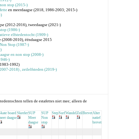
 non stop (2015-)
fette
en meerdaagse (2018, 1986-2003; 2015-)
)
se (2012-2016), tweedaagse (2021-)
stop (1986-)
natieve elfstedentocht (1909-)
e (2008-2010), ééndaagse 2015
 Non Stop (1987-)
)
aagse en non stop (2008-)
1946-)
(1983-1992)
 (2007-2018)
, zeilelfsteden (2019-)
stedentochten tellen de estafettes niet mee; alleen de
Skate board
Skeeler
SUP
SUP
Step
Surf
Wandel
Zeil
Brevet
Alter
meer daagse
Meer
Non
natief
daagse
stop
brevet