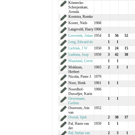
Könnecke-
Scherpenkate,
Arenda
Kootstra, Romke
Koster, Niels
1968
Langeveld, Harry
1966
Leeverink, Johan
1954
3
56
52
Leng, Edward de
1
1
Liefrink, J W
1950
3
24
15
Ludema, Joop
1959
3
42
30
Maasland, Gerrit
1
1
Mokkum,
1965
2
3
1
Herbert
Nicolai, Pieter J.
1979
Noor, Henk
1961
1
1
Noordhof-
1966
Dusseljee, Karin
Oevermans,
1
1
Gerben
Oostveen, Atie
1952
van
Overal, Sjirk
2
38
37
Pal, Harm van
1959
1
1
der
Pal, Stefan van
2
3
1