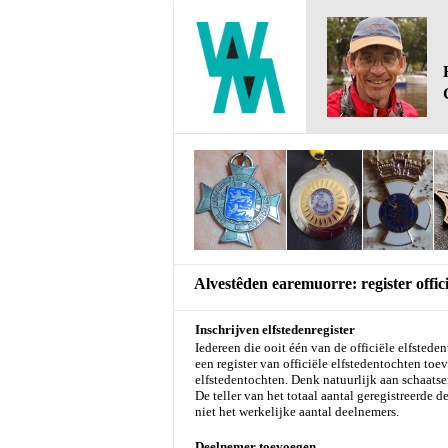
Alvestêden earemuorre: register offici
Inschrijven elfstedenregister
Iedereen die ooit één van de officiële elfstede
een register van officiële elfstedentochten to
elfstedentochten. Denk natuurlijk aan schaatse
De teller van het totaal aantal geregistreerde
niet het werkelijke aantal deelnemers.
Deelnemer toevoegen