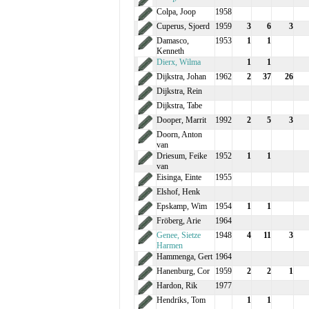
Colpa, Joop
1958
Cuperus, Sjoerd
1959
3
6
3
Damasco,
1953
1
1
Kenneth
Dierx, Wilma
1
1
Dijkstra, Johan
1962
2
37
26
Dijkstra, Rein
Dijkstra, Tabe
Dooper, Marrit
1992
2
5
3
Doorn, Anton
van
Driesum, Feike
1952
1
1
van
Eisinga, Einte
1955
Elshof, Henk
Epskamp, Wim
1954
1
1
Fröberg, Arie
1964
Genee, Sietze
1948
4
11
3
Harmen
Hammenga, Gert
1964
Hanenburg, Cor
1959
2
2
1
Hardon, Rik
1977
Hendriks, Tom
1
1