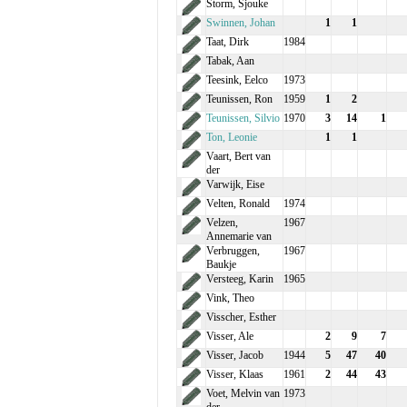
Storm, Sjouke
Swinnen, Johan
1
1
Taat, Dirk
1984
Tabak, Aan
Teesink, Eelco
1973
Teunissen, Ron
1959
1
2
Teunissen, Silvio
1970
3
14
1
Ton, Leonie
1
1
Vaart, Bert van
der
Varwijk, Eise
Velten, Ronald
1974
Velzen,
1967
Annemarie van
Verbruggen,
1967
Baukje
Versteeg, Karin
1965
Vink, Theo
Visscher, Esther
Visser, Ale
2
9
7
Visser, Jacob
1944
5
47
40
Visser, Klaas
1961
2
44
43
Voet, Melvin van
1973