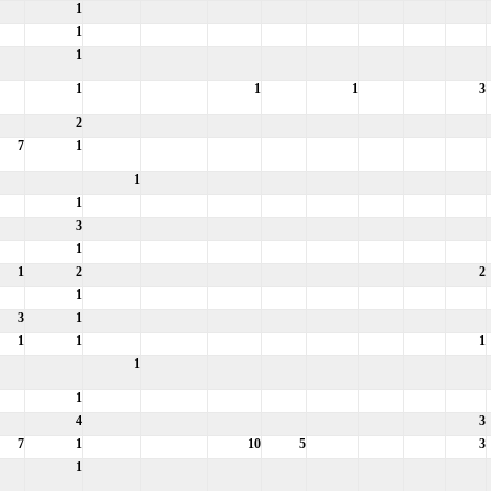
1
1
1
1
1
1
3
2
7
1
1
1
3
1
1
2
2
1
3
1
1
1
1
1
1
4
3
7
1
10
5
3
1