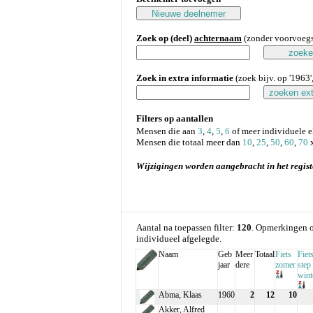
Zoek op (deel)
achternaam
(zonder voorvoegse
Zoek in extra informatie
(zoek bijv. op '1963', 
Filters op aantallen
Mensen die aan
3
,
4
,
5
,
6
of meer individuele 
Mensen die totaal meer dan
10
,
25
,
50
,
60
,
70
x
Wijzigingen worden aangebracht in het regist
Aantal na toepassen filter:
120
. Opmerkingen o
individueel afgelegde.
Naam
Geb
Meer
Totaal
Fiets
Fiets
jaar
dere
zomer
step
wint
Abma, Klaas
1960
2
12
10
Akker, Alfred