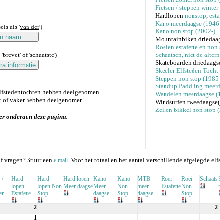
Fietsen / steppen winter
Hardlopen
nonstop
,
esta
Kano meerdaagse (1946-
ls als '
van der
')
Kano non stop (2002-)
Mountainbiken driedaag
Roeien estafette en non 
'brevet' of 'schaatste')
Schaatsen, niet de alter
Skateboarden driedaags
Skeeler Elfsteden Tocht
Steppen non stop (1985-
Standup Paddling meerd
elfstedentochten hebben deelgenomen.
Wandelen meerdaagse (
 of vaker hebben deelgenomen.
Windsurfen tweedaagse
Zeilen bikkel non stop
er onderaan deze pagina.
f vragen? Stuur een
. Voor het totaal en het aantal verschillende afgelegde elf
e-mail
 /
Hard
Hard
Hard lopen
Kano
Kano
MTB
Roei
Roei
Schaats
lopen
lopen Non
Meer daagse
Meer
Non
meer
Estafette
Non
er
Estafette
Stop
daagse
Stop
daagse
Stop
2
2
1