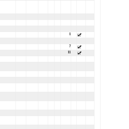
1
7
11