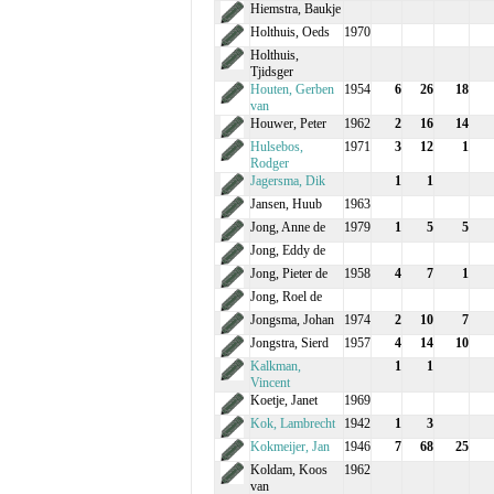
Hiemstra, Baukje
Holthuis, Oeds
1970
Holthuis,
Tjidsger
Houten, Gerben
1954
6
26
18
van
Houwer, Peter
1962
2
16
14
Hulsebos,
1971
3
12
1
Rodger
Jagersma, Dik
1
1
Jansen, Huub
1963
Jong, Anne de
1979
1
5
5
Jong, Eddy de
Jong, Pieter de
1958
4
7
1
Jong, Roel de
Jongsma, Johan
1974
2
10
7
Jongstra, Sierd
1957
4
14
10
Kalkman,
1
1
Vincent
Koetje, Janet
1969
Kok, Lambrecht
1942
1
3
Kokmeijer, Jan
1946
7
68
25
Koldam, Koos
1962
van