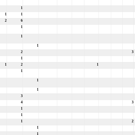
1
1
1
2
6
1
1
1
2
3
1
1
2
1
1
1
1
3
4
3
1
1
1
2
1
1