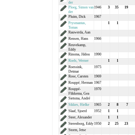
der
Ploeg, Simon van
1946
3
35
19
der
Pluim, Dick
1967
Prysmantas,
1
1
Tomas
Rauwerda, Aan
Rensen, Hans
1966
Reuvekamp,
Eddy
Rinsma, Jildou
1990
Roels, Werner
1
1
Roessink,
1975
Detmar
Rose, Carsten
1969
Rouppé, Herman
1967
Rouppé-
1970
Flikkema, Gea
Sietsma, André
Sikkes, Hielke
1965
2
8
7
Slaaf, Sjoerd
1952
1
1
Steer, Alexander
1
1
Sterenborg, Eddy
1950
2
25
23
Storm, Jetse