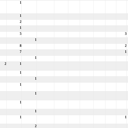
1
1
2
1
5
3
1
8
2
7
1
1
2
1
1
1
1
1
1
1
1
1
2