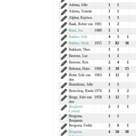
Adema, Jelle
1
1
Adema, Trinette
1
1
Alphat, Kayiwa
1
1
Baak, Robin van
1981
1
2
Baan, Jos
1989
1
1
Bakker, Erik
4
5
1
Bakker, Henk
1955
7
82
38
Bakkum, Theo
1
1
Beerens, Luc
1
1
Beerens, Ron
2
4
1
Bekema, Hans
1968
3
18
15
Bemt, Erik van
1963
3
12
2
den
Benedictus, Jelle
1
1
Benschop, Rinda
1976
2
3
2
Berge, Adri van
1958
3
12
7
den
Berghoef,
2
2
1
Conrad
Bergsma,
1
1
Benjamin
Bergsma, Fedde
2
6
1
Bergsma,
4
50
38