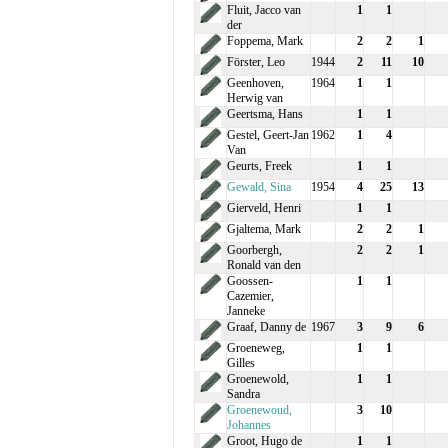
Fluit, Jacco van
1
1
der
Foppema, Mark
2
2
1
Förster, Leo
1944
2
11
10
Geenhoven,
1964
1
1
Herwig van
Geertsma, Hans
1
1
Gestel, Geert-Jan
1962
1
4
Van
Geurts, Freek
1
1
Gewald, Sina
1954
4
25
13
Gierveld, Henri
1
1
Gjaltema, Mark
2
2
1
Goorbergh,
2
2
1
Ronald van den
Goossen-
1
1
Cazemier,
Janneke
Graaf, Danny de
1967
3
9
6
Groeneweg,
1
1
Gilles
Groenewold,
1
1
Sandra
Groenewoud,
3
10
Johannes
Groot, Hugo de
1
1