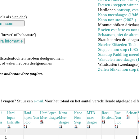
Fietsen / steppen winter
Hardlopen
nonstop
,
esta
Kano meerdaagse (1946-
ls als '
van der
')
Kano non stop (2002-)
Mountainbiken driedaag
Roeien estafette en non 
'brevet' of 'schaatste')
Schaatsen, niet de alter
Skateboarden driedaags
Skeeler Elfsteden Tocht
Steppen non stop (1985-
Standup Paddling meerd
elfstedentochten hebben deelgenomen.
Wandelen meerdaagse (
 of vaker hebben deelgenomen.
Windsurfen tweedaagse
Zeilen bikkel non stop
er onderaan deze pagina.
f vragen? Stuur een
. Voor het totaal en het aantal verschillende afgelegde elf
e-mail
 /
Hard
Hard
Hard lopen
Kano
Kano
MTB
Roei
Roei
Schaats
lopen
lopen Non
Meer daagse
Meer
Non
meer
Estafette
Non
er
Estafette
Stop
daagse
Stop
daagse
Stop
1
1
1