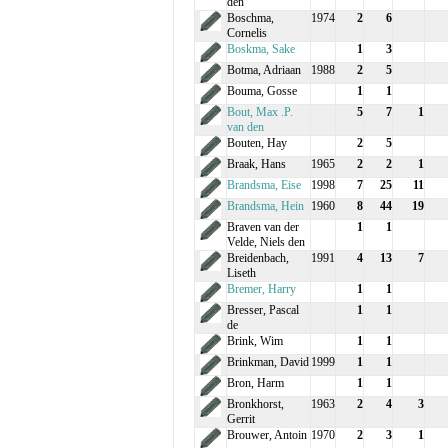
den
Boschma,
1974
2
6
Cornelis
Boskma, Sake
1
3
Botma, Adriaan
1988
2
5
Bouma, Gosse
1
1
Bout, Max .P.
5
7
1
van den
Bouten, Hay
2
5
Braak, Hans
1965
2
2
1
Brandsma, Eise
1998
7
25
11
Brandsma, Hein
1960
8
44
19
Braven van der
1
1
Velde, Niels den
Breidenbach,
1991
4
13
7
Liseth
Bremer, Harry
1
1
Bresser, Pascal
1
1
de
Brink, Wim
1
1
Brinkman, David
1999
1
1
Bron, Harm
1
1
Bronkhorst,
1963
2
4
3
Gerrit
Brouwer, Antoin
1970
2
3
1