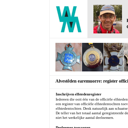
Alvestêden earemuorre: register offici
Inschrijven elfstedenregister
Iedereen die ooit één van de officiële elfstede
een register van officiële elfstedentochten to
elfstedentochten. Denk natuurlijk aan schaatse
De teller van het totaal aantal geregistreerde
niet het werkelijke aantal deelnemers.
Deelnemer toevoegen