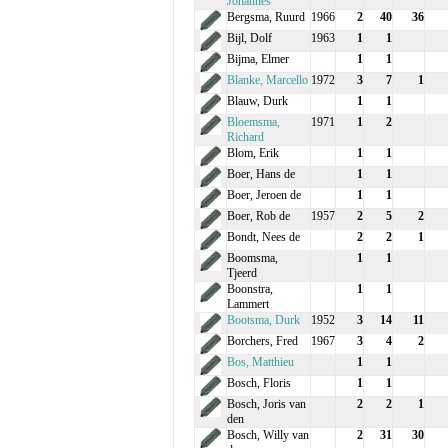
Johannes
Bergsma, Ruurd
1966
2
40
36
Bijl, Dolf
1963
1
1
Bijma, Elmer
1
1
Blanke, Marcello
1972
3
7
1
Blauw, Durk
1
1
Bloemsma,
1971
1
2
Richard
Blom, Erik
1
1
Boer, Hans de
1
1
Boer, Jeroen de
1
1
Boer, Rob de
1957
2
5
2
Bondt, Nees de
2
2
1
Boomsma,
1
1
Tjeerd
Boonstra,
1
1
Lammert
Bootsma, Durk
1952
3
14
11
Borchers, Fred
1967
3
4
2
Bos, Matthieu
1
1
Bosch, Floris
1
1
Bosch, Joris van
2
2
1
den
Bosch, Willy van
2
31
30