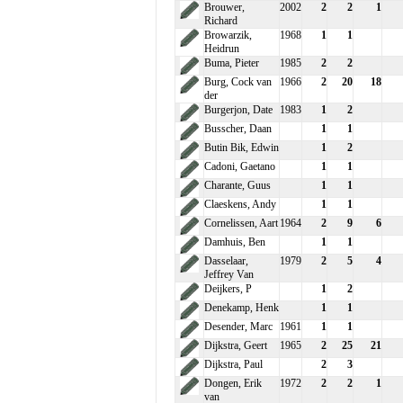
Brouwer,
2002
2
2
1
Richard
Browarzik,
1968
1
1
Heidrun
Buma, Pieter
1985
2
2
Burg, Cock van
1966
2
20
18
der
Burgerjon, Date
1983
1
2
Busscher, Daan
1
1
Butin Bik, Edwin
1
2
Cadoni, Gaetano
1
1
Charante, Guus
1
1
Claeskens, Andy
1
1
Cornelissen, Aart
1964
2
9
6
Damhuis, Ben
1
1
Dasselaar,
1979
2
5
4
Jeffrey Van
Deijkers, P
1
2
Denekamp, Henk
1
1
Desender, Marc
1961
1
1
Dijkstra, Geert
1965
2
25
21
Dijkstra, Paul
2
3
Dongen, Erik
1972
2
2
1
van