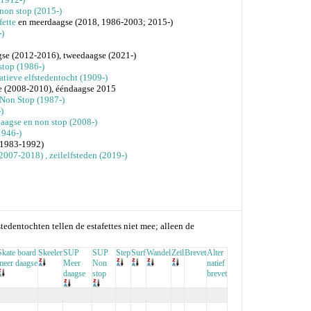
 non stop (2015-)
fette
en meerdaagse (2018, 1986-2003; 2015-)
)
se (2012-2016), tweedaagse (2021-)
stop (1986-)
natieve elfstedentocht (1909-)
e (2008-2010), ééndaagse 2015
 Non Stop (1987-)
)
aagse en non stop (2008-)
1946-)
(1983-1992)
 (2007-2018)
, zeilelfsteden (2019-)
stedentochten tellen de estafettes niet mee; alleen de
Skate board
Skeeler
SUP
SUP
Step
Surf
Wandel
Zeil
Brevet
Alter
meer daagse
Meer
Non
natief
daagse
stop
brevet