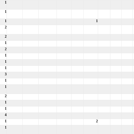
1
1
1
1
2
2
1
2
1
1
1
3
1
1
2
1
1
4
1
2
1