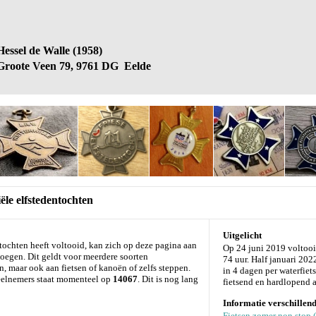
Hessel de Walle (1958)
Groote Veen 79, 9761 DG Eelde
ële elfstedentochten
Uitgelicht
ntochten heeft voltooid, kan zich op deze pagina aan
Op 24 juni 2019 voltoo
evoegen. Dit geldt voor meerdere soorten
74 uur. Half januari 20
n, maar ook aan fietsen of kanoën of zelfs steppen.
in 4 dagen per waterfiet
 deelnemers staat momenteel op
14067
. Dit is nog lang
fietsend en hardlopend a
Informatie verschillend
Fietsen zomer non stop 