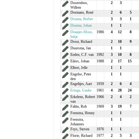
Doorenbos,
2
3
Willem
Dormans, René
2
6
5
Douma, Berber
3
3
1
Douma, Johan
1
1
Draaijer-Mous,
1986
4
12
8
Inkje
Drost, Richard
2
10
9
Duursma, Jan
1
1
Eeden, C.F. van
1992
3
10
8
Eilers, Johan
1988
2
17
15
Elbert, Jelle
1
1
Engelse, Peter
1
1
den
Engeltjes, Aart
1959
2
6
4
Eringa, Gauke
1961
4
28
24
Erkelens, Robert
1966
2
4
2
van
Faltin, Rob
1969
3
19
7
Feenstra, Henny
1
1
Feenstra,
1
1
Johannes
Feys, Steven
1976
1
1
Florie, Richard
1977
2
5
3