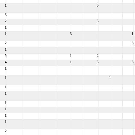
1
5
3
2
3
1
1
3
1
2
3
1
5
1
2
4
1
3
3
1
1
1
1
1
1
1
1
1
2