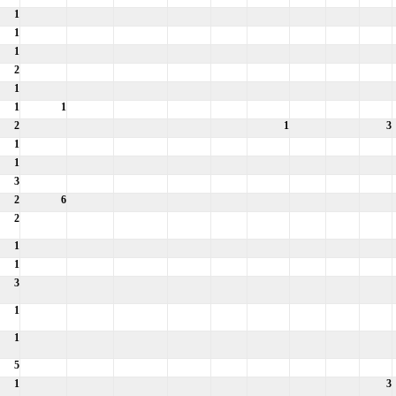
1
1
1
2
1
1
1
2
1
3
1
1
3
2
6
2
1
1
3
1
1
5
1
3