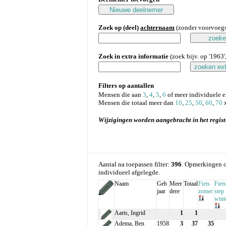
Zoek op (deel)
achternaam
(zonder voorvoegse
Zoek in extra informatie
(zoek bijv. op '1963', 
Filters op aantallen
Mensen die aan
3
,
4
,
5
,
6
of meer individuele 
Mensen die totaal meer dan
10
,
25
,
50
,
60
,
70
x
Wijzigingen worden aangebracht in het regist
Aantal na toepassen filter:
396
. Opmerkingen o
individueel afgelegde.
Naam
Geb
Meer
Totaal
Fiets
Fiets
jaar
dere
zomer
step
wint
Aarts, Ingrid
1
1
Adema, Ben
1958
3
37
35